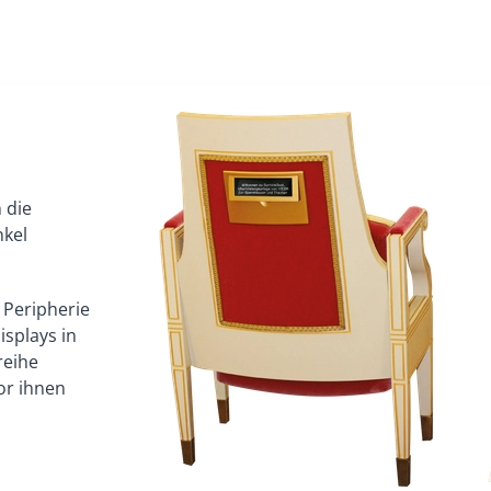
 die
nkel
 Peripherie
isplays in
reihe
or ihnen