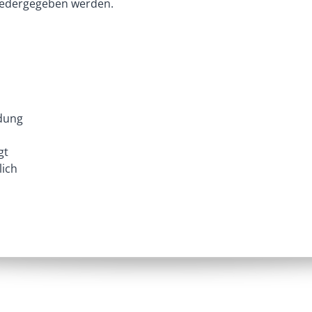
 wiedergegeben werden.
dung
gt
lich